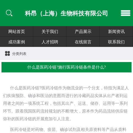
科昂（上海）生物科技有限公司
网站首页
关于我们
产品展示
新闻资讯
成功案例
人才招聘
在线留言
联系我们
分类列表
什么是医药冷链?施行医药冷链条件是什么?
什么是医药冷链?医药冷链作为物流业的一个分支，特指为满足人
们疾病预防、确诊和医治的意图而进行的冷藏药品实体从出产者到运
用者之间的一项系统工程，包括其出产、运送、储存、运用等一系列
环节。跟着我国医药流转规划的不断增大，原本作为药品流转供应链
弥补的医药冷链的开展愈加引人注意。
医药冷链是对药物、疫苗、确诊试剂及相关原资料等产品从质料